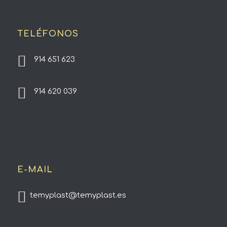
TELÉFONOS
914 651 623
914 620 039
E-MAIL
temyplast@temyplast.es