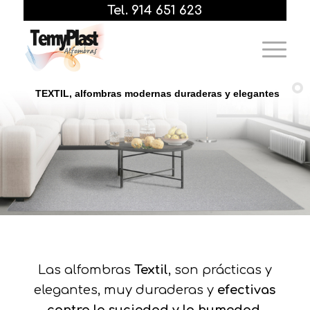
Tel. 914 651 623
T
E
X
T
I
L
,
a
l
f
o
m
b
r
a
s
m
o
d
e
r
n
a
s
d
u
r
a
d
e
r
a
s
y
e
l
e
g
a
n
t
e
s
Las alfombras
Textil
, son prácticas y
elegantes, muy duraderas y
efectivas