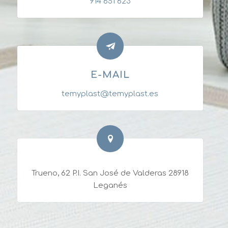
914 651 623
E-MAIL
temyplast@temyplast.es
Trueno, 62 P.I. San José de Valderas 28918
Leganés