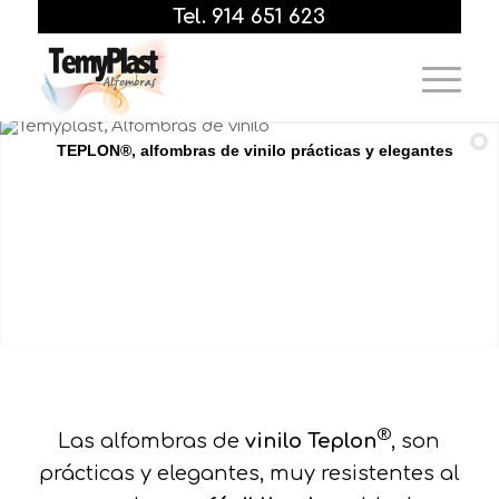
Tel. 914 651 623
T
E
P
L
O
N
®
,
a
l
f
o
m
b
r
a
s
d
e
v
i
n
i
l
o
p
r
á
c
t
i
c
a
s
y
e
l
e
g
a
n
t
e
s
®
Las alfombras de
vinilo Teplon
, son
prácticas y elegantes, muy resistentes al